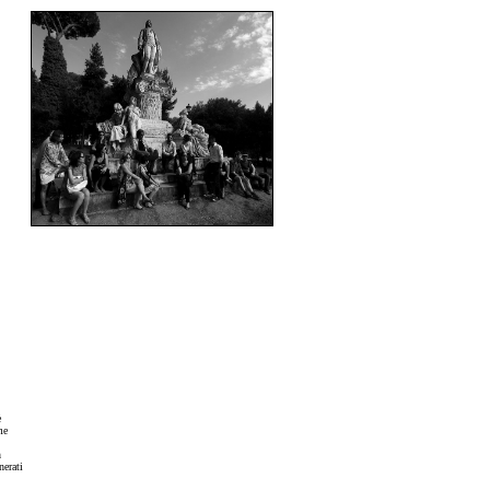
è
me
n
nerati