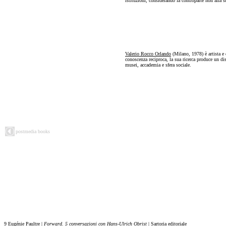
istituzioni, considerando la controparte non alla 
Valerio Rocco Orlando
(Milano, 1978) è artista e
conoscenza reciproca, la sua ricerca produce un dis
musei, accademia e sfera sociale.
postmedia books
9 Eugénie Paultre |
Forward. 5 conversazioni con Hans-Ulrich Obrist
| Sartoria editoriale