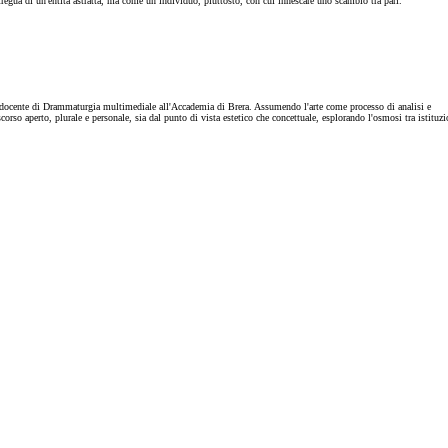
stregua di un'entità astratta, ma come un individuo, piuttosto, con cui innescare uno scambio tra pari.
 docente di Drammaturgia multimediale all'Accademia di Brera. Assumendo l'arte come processo di analisi e
corso aperto, plurale e personale, sia dal punto di vista estetico che concettuale, esplorando l'osmosi tra istituzi