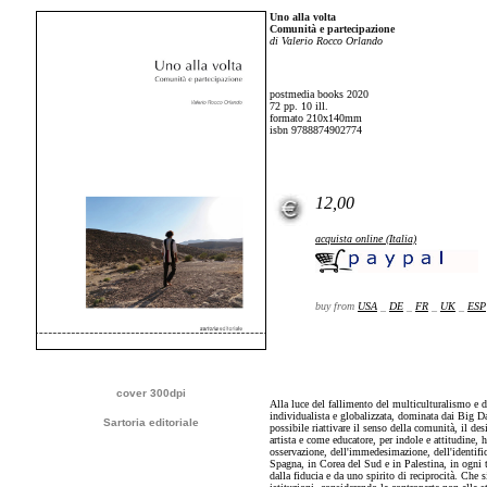
Uno alla volta
Comunità e partecipazione
di Valerio Rocco Orlando
postmedia books 2020
72 pp. 10 ill.
formato 210x140mm
isbn 9788874902774
12,00
acquista online (Italia)
buy from
USA
_
DE
_
FR
_
UK
_
ESP
cover 300dpi
Alla luce del fallimento del multiculturalismo e d
individualista e globalizzata, dominata dai Big Data
Sartoria editoriale
possibile riattivare il senso della comunità, il de
artista e come educatore, per indole e attitudine, h
osservazione, dell'immedesimazione, dell'identifica
Spagna, in Corea del Sud e in Palestina, in ogni te
dalla fiducia e da uno spirito di reciprocità. Che 