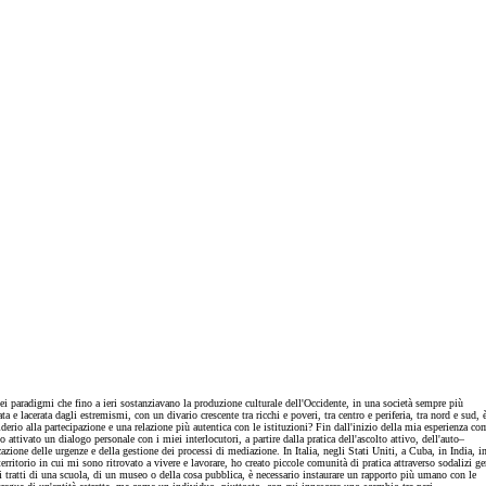
ei paradigmi che fino a ieri sostanziavano la produzione culturale dell'Occidente, in una società sempre più
 e lacerata dagli estremismi, con un divario crescente tra ricchi e poveri, tra centro e periferia, tra nord e sud, 
siderio alla partecipazione e una relazione più autentica con le istituzioni? Fin dall'inizio della mia esperienza co
o attivato un dialogo personale con i miei interlocutori, a partire dalla pratica dell'ascolto attivo, dell'auto–
zione delle urgenze e della gestione dei processi di mediazione. In Italia, negli Stati Uniti, a Cuba, in India, i
rritorio in cui mi sono ritrovato a vivere e lavorare, ho creato piccole comunità di pratica attraverso sodalizi ge
si tratti di una scuola, di un museo o della cosa pubblica, è necessario instaurare un rapporto più umano con le