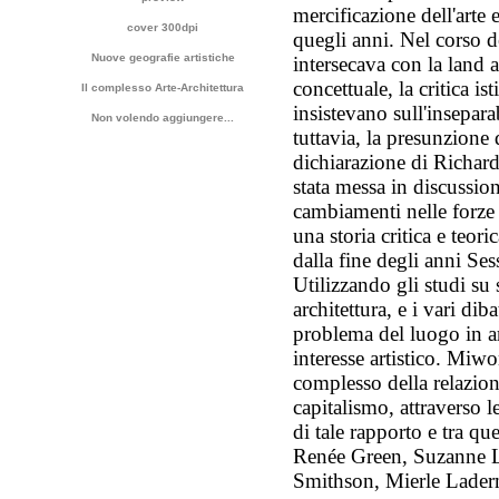
mercificazione dell'arte 
cover 300dpi
quegli anni. Nel corso de
Nuove geografie artistiche
intersecava con la land ar
concettuale, la critica is
Il complesso Arte-Architettura
insistevano sull'insepara
Non volendo aggiungere...
tuttavia, la presunzione 
dichiarazione di Richard
stata messa in discussio
cambiamenti nelle forze 
una storia critica e teoric
dalla fine degli anni Sess
Utilizzando gli studi su 
architettura, e i vari diba
problema del luogo in a
interesse artistico. Miw
complesso della relazione
capitalismo, attraverso le
di tale rapporto e tra 
Renée Green, Suzanne L
Smithson, Mierle Lader