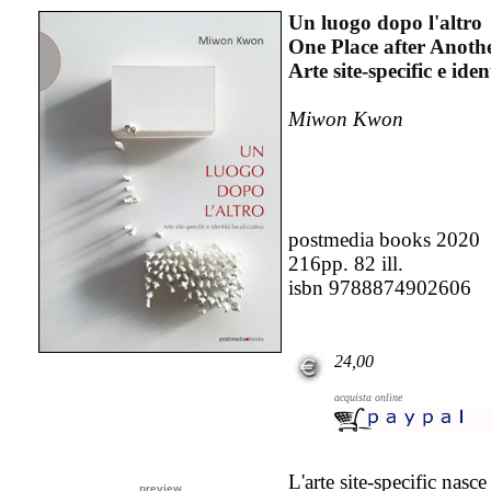
Un luogo dopo l'altro
One Place after Anoth
Arte site-specific e iden
Miwon Kwon
postmedia books 2020
216pp. 82 ill.
isbn 9788874902606
24,00
acquista online
L'arte site-specific nasce
preview