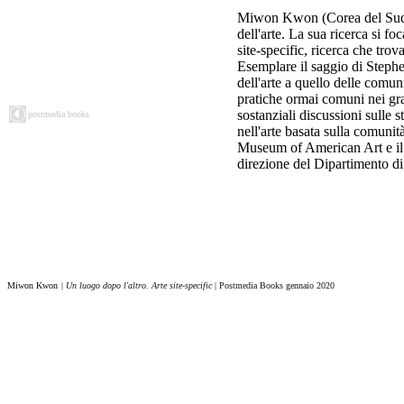
Miwon Kwon (Corea del Sud, 1
dell'arte. La sua ricerca si fo
site-specific, ricerca che trov
Esemplare il saggio di Stephe
dell'arte a quello delle comun
pratiche ormai comuni nei gra
sostanziali discussioni sulle s
postmedia books
nell'arte basata sulla comunit
Museum of American Art e i
direzione del Dipartimento di
Miwon Kwon
|
Un luogo dopo l'altro. Arte site-specific
| Postmedia Books gennaio 2020